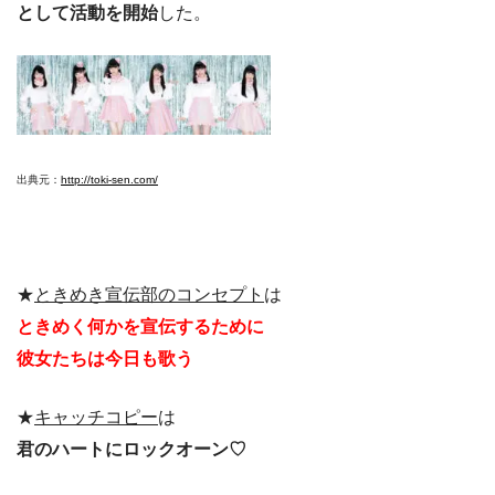
として活動を開始
した。
出典元：
http://toki-sen.com/
★
ときめき宣伝部のコンセプト
は
ときめく何かを宣伝するために
彼女たちは今日も歌う
★
キャッチコピー
は
君のハートにロックオーン♡