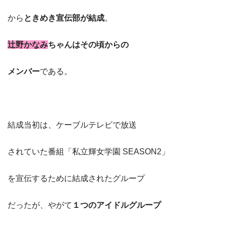
から
ときめき宣伝部が結成
。
辻野かなみ
ちゃん
はその頃からの
メンバー
である。
結成当初は、ケーブルテレビで放送
されていた番組「私立輝女学園 SEASON2」
を宣伝するために結成されたグループ
だったが、やがて
１つのアイドルグループ