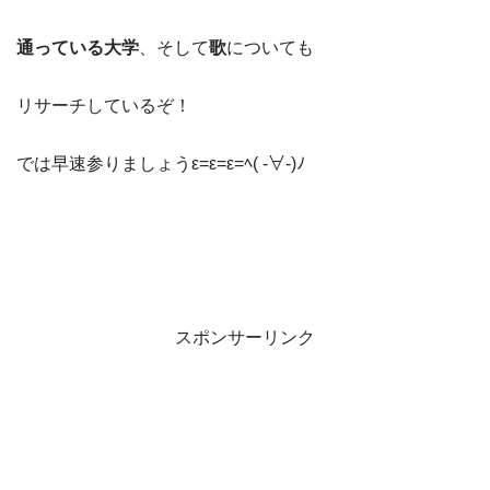
通っている大学
、そして
歌
についても
リサーチしているぞ！
では早速参りましょうε=ε=ε=ﾍ( -∀-)ﾉ
スポンサーリンク