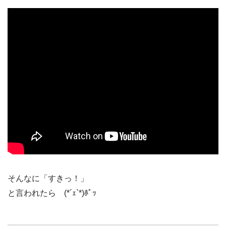
そんなに「すきっ！」
と言われたら (*´ｪ`*)ﾎﾟｯ