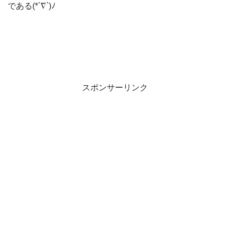
である(*´∇`)ﾉ
スポンサーリンク