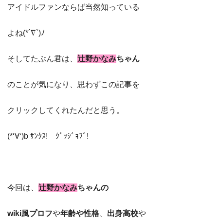
アイドルファンならば当然知っている
よね(*´∇`)ﾉ
そしてたぶん君は、
辻野かなみ
ちゃん
のことが気になり、思わずこの記事を
クリックしてくれたんだと思う。
(*‘∀‘)b ｻﾝｸｽ! ｸﾞｯｼﾞｮﾌﾞ!
今回は、
辻野かなみ
ちゃんの
wiki風プロフ
や
年齢や性格
、
出身高校
や