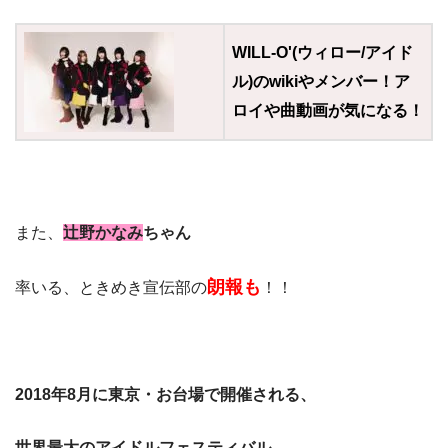
WILL-O'(ウィロー/アイド
ル)のwikiやメンバー！ア
ロイや曲動画が気になる！
また、
辻野かなみ
ちゃん
朗報も
率いる、ときめき宣伝部の
！！
2018年8月に東京・お台場で開催される、
世界最大の
アイドルフェスティバル