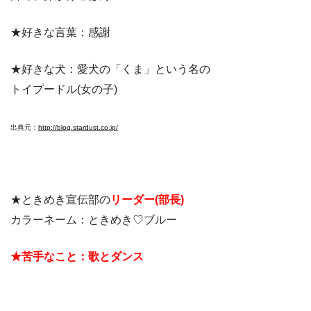
★好きな言葉：感謝
★好きな犬：愛犬の「くま」という名の
トイプードル(女の子)
出典元：
http://blog.stardust.co.jp/
★ときめき宣伝部の
リーダー(部長)
カラーネーム：ときめき♡ブルー
★苦手なこと：歌とダンス