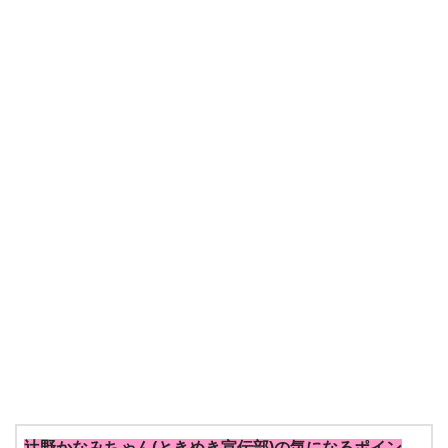
辻野かなみちゃん(ときめき宣伝部)の気になるポイン