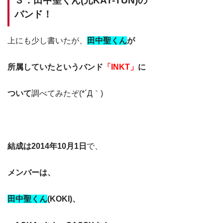
３．田中聖くん(元KAT-TUN)の
バンド！
上にも少し書いたが、
田中聖くん
が
所属していたというバンド
「INKT」
に
ついて
調べてみたぞ(*´Д｀)
結成は2014年10月1日
で、
メンバーは、
田中聖くん
(KOKI)、