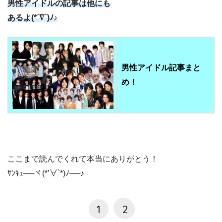
男性アイドルの記事は他にも
あるよ(*´∇`)ﾉ♪
男性アイドル記事まと
め！
ここまで読んでくれて本当にありがとう！
ｻﾝｷｭ──ヾ(*’∀`*)ﾉ──♪
1
2