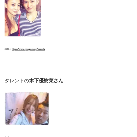
出典：
https://www.google.co.jp/search
タレントの
木
下優樹菜さん