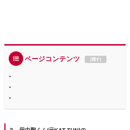
ページコンテンツ
[
隠す
]