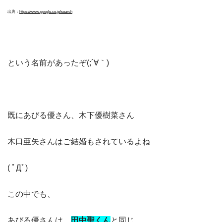
出典：
https://www.google.co.jp/search
という名前があったぞ(;´∀｀)
既にあびる優さん、木下優樹菜さん
木口亜矢さんはご結婚もされているよね
( ﾟДﾟ)
この中でも、
あびる優さんは、
田中聖くん
と同じ