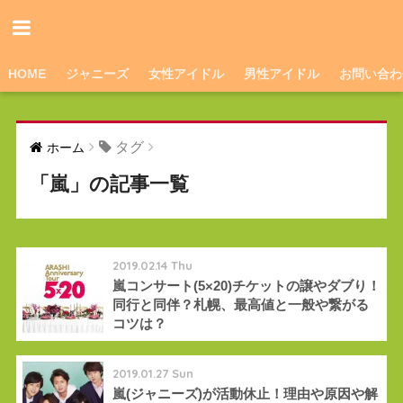
HOME
ジャニーズ
女性アイドル
男性アイドル
お問い合わ
タグ
ホーム
「嵐」の記事一覧
2019.02.14 Thu
嵐コンサート(5×20)チケットの譲やダブり！
同行と同伴？札幌、最高値と一般や繋がる
コツは？
2019.01.27 Sun
嵐(ジャニーズ)が活動休止！理由や原因や解