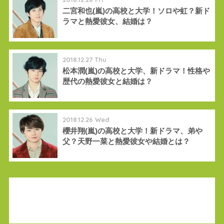
二宮和也(嵐)の高校と大学！ソロや虹？新ド
ラマと熱愛彼女、結婚は？
2018.12.27 Thu
松本潤(嵐)の高校と大学、新ドラマ！性格や
歴代の熱愛彼女と結婚は？
2018.12.26 Wed
櫻井翔(嵐)の高校と大学！新ドラマ、弟や
父？天野一菜と熱愛彼女や結婚とは？