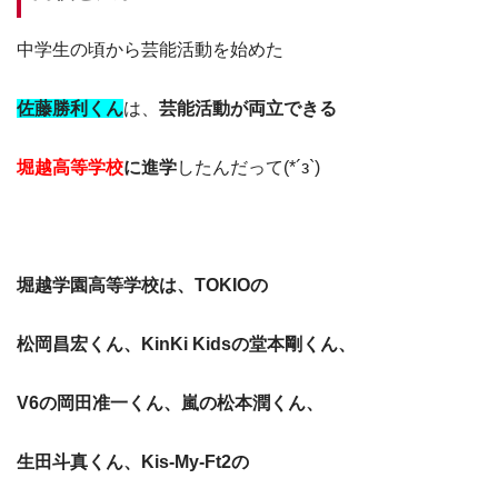
中学生の頃から芸能活動を始めた
佐藤勝利くん
は、
芸能活動が両立できる
堀越高等学校
に進学
したんだって(*´з`)
堀越学園高等学校は、TOKIOの
松岡昌宏くん、KinKi Kidsの堂本剛くん、
V6の岡田准一くん、嵐の松本潤くん、
生田斗真くん、Kis-My‐Ft2の