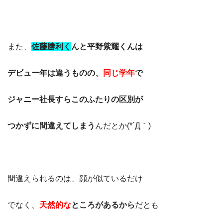
また、
佐藤勝利く
んと平野紫耀くんは
デビュー年は違うものの、
同じ学年
で
ジャニー社長すらこのふたりの区別が
つかずに間違えてしまう
んだとか(*´Д｀)
間違えられるのは、顔が似ているだけ
でなく、
天然的な
ところがあるから
だとも