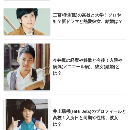
二宮和也(嵐)の高校と大学！ソロや
虹？新ドラマと熱愛彼女、結婚は？
今井翼の経歴や解散と今後！入院や
病気(メニエール病)、彼女(結婚)と
は？
井上瑞稀(HiHi Jets)のプロフィールと
高校！入所日と同期や性格、彼女
は？