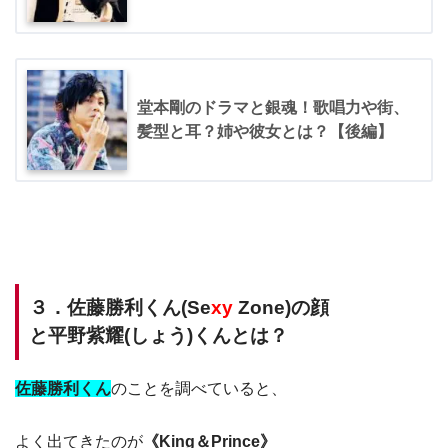
堂本剛のドラマと銀魂！歌唱力や街、
髪型と耳？姉や彼女とは？【後編】
３．佐藤勝利くん(Se
xy
Zone)の顔
と平野紫耀(しょう)くんとは？
佐藤勝利くん
のことを調べていると、
よく出てきたのが
《King＆Prince》