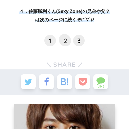
４．佐藤勝利くん(Sexy Zone)の兄弟や父？
は次のページに続くぞ(*´∇`)ﾉ
1
2
3
SHARE
LINE