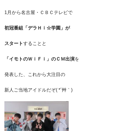
1月から名古屋・ＣＢＣテレビで
初冠番組「デラＨｉ☆学園」が
スタート
することと
「イモトのＷｉＦｉ」のＣＭ出演
を
発表した、これから大注目の
新人ご当地アイドルだぞ( *´艸｀)