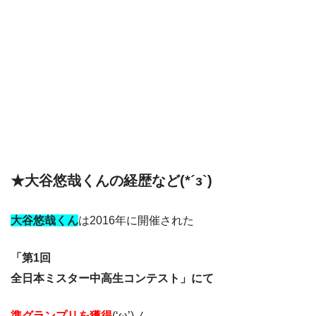
★大谷悠哉くんの経歴など(*´з`)
大谷悠哉くん
は2016年に開催された
「第1回
全日本ミスター中高生コンテスト」にて
準グランプリを獲得
(‘ω’)ノ