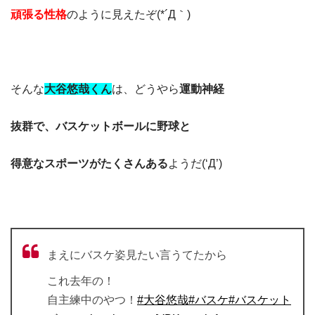
頑張る性格
のように見えたぞ(*´Д｀)
そんな
大谷悠哉くん
は、どうやら
運動神経
抜群で、バスケットボールに野球と
得意なスポーツがたくさんある
ようだ(‘Д’)
まえにバスケ姿見たい言うてたから
これ去年の！
自主練中のやつ！
#大谷悠哉
#バスケ
#バスケット