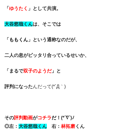
「
ゆうたく
」として共演。
大谷悠哉くん
は、そこでは
「
ももくん
」という通称なのだが、
二人の息がピッタリ合っているせいか、
「まるで
双子のようだ
」
と
評判になった
んだって(*´Д｀)
その
評判動画
が
コチラ
だ
！(*´∇`)ﾉ
◎左：
大谷悠哉くん
右：
林拓磨
くん