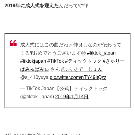
2019年に成人式を迎えた
んだって!(^^)!
成人式にはこの曲だね♬仲良しなのが伝わって
くる❣️おめでとうございます㊗️
#tiktok_japan
#tiktokjapan
#TikTok
#ティックトック
#きゃりー
ぱみゅぱみゅ
さん
#ふりそでーしょん
@s_410yuya
pic.twitter.com/nTY49itQzz
— TikTok Japan【公式】ティックトック
(@tiktok_japan)
2019年1月14日