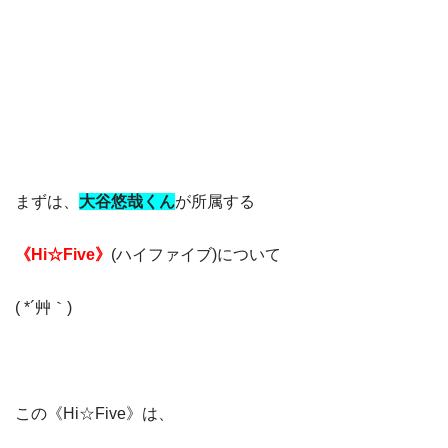
まずは、
大谷悠哉くん
が所属する
《Hi☆Five》
(ハイファイブ)について
( *´艸｀)
この《Hi☆Five》は、