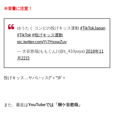
※音量に注意！
ゆうたく コンビの投げキッス運動
#TikTokJapan
#TikTok
#投げキッス運動
pic.twitter.com/Yj7HsswZuv
— 大谷悠哉(ももくん) (@s_410yuya)
2018年11
月22日
投げキッス…ヤバいッス(*´ｪ`*)ﾎﾟｯ
また、最近は
YouTubeでは「桐ケ谷悠哉」