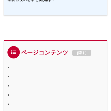
ページコンテンツ
[
隠す
]