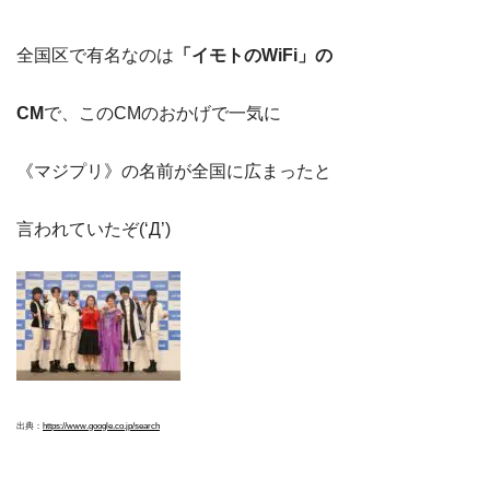
全国区で有名なのは
「イモトのWiFi」の
CM
で、このCMのおかげで一気に
《マジプリ》の名前が全国に広まったと
言われていたぞ(‘Д’)
出典：
https://www.google.co.jp/search