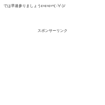
では早速参りましょうε=ε=ε=ﾍ( -∀-)ﾉ
スポンサーリンク