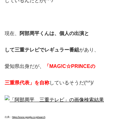
しているんだとか(^^♪
現在、
阿部周平くんは、個人の出演と
して三重テレビでレギュラー番組
があり、
愛知県出身だが
、
「MAG!C☆PRINCEの
三重県代表」を自称
しているそうだ(^^)/
出典：
https://www.google.co.jp/search