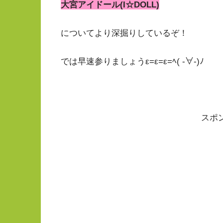
大宮アイドール(I☆DOLL)
についてより深掘りしているぞ！
では早速参りましょうε=ε=ε=ﾍ( -∀-)ﾉ
スポ