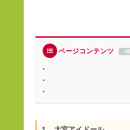
ページコンテンツ
[
隠
１．大宮アイドール