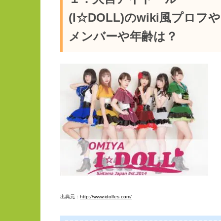
(I☆DOLL)のwiki風プロフや
メンバーや年齢は？
出典元：
http://www.idolfes.com/