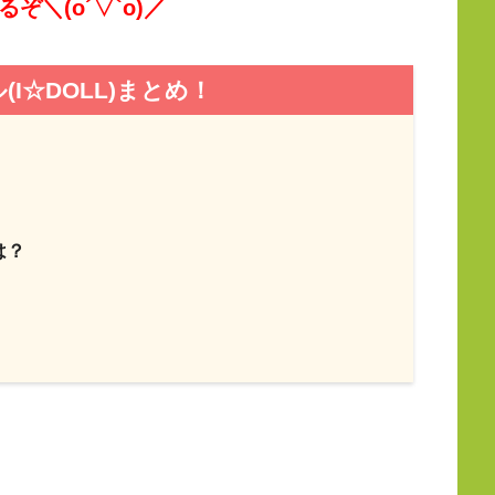
ぞ＼(o´▽`o)／
I☆DOLL)まとめ！
は？