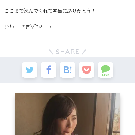
ここまで読んでくれて本当にありがとう！
ｻﾝｷｭ──ヾ(*’∀`*)ﾉ──♪
SHARE
LINE