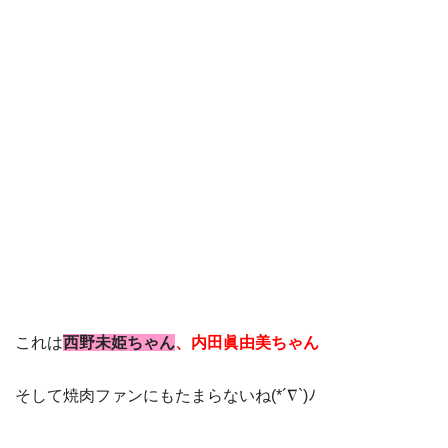
これは
西野未姫ちゃん
、内田眞由美ちゃん
そして焼肉ファンにもたまらないね(*´∇`)ﾉ