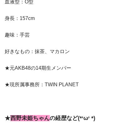
血液型：O型
身長：157cm
趣味：手芸
好きなもの：抹茶、マカロン
★元AKB48の14期生メンバー
★現所属事務所：TWIN PLANET
★
西野未姫ちゃん
の経歴など(*‘ω‘ *)