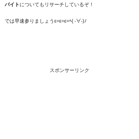
バイト
についてもリサーチしているぞ！
では早速参りましょうε=ε=ε=ﾍ( -∀-)ﾉ
スポンサーリンク