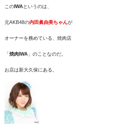
この
IWA
というのは、
元AKB48の
内田眞由美ちゃん
が
オーナーを務めている、焼肉店
「
焼肉IWA
」のことなのだ。
お店は新大久保にある。