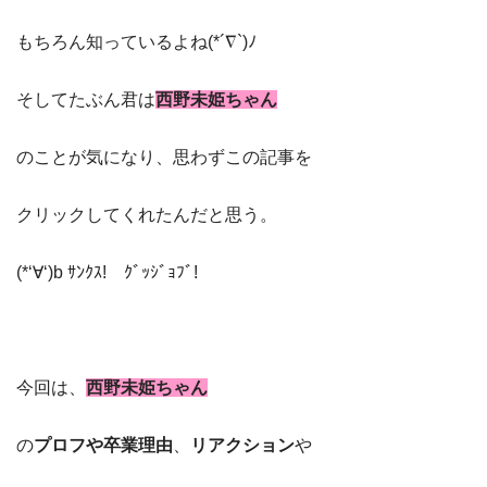
もちろん知っているよね(*´∇`)ﾉ
そしてたぶん君は
西野未姫ちゃん
のことが気になり、思わずこの記事を
クリックしてくれたんだと思う。
(*‘∀‘)b ｻﾝｸｽ! ｸﾞｯｼﾞｮﾌﾞ!
今回は、
西野未姫ちゃん
の
プロフや卒業理由
、
リアクション
や