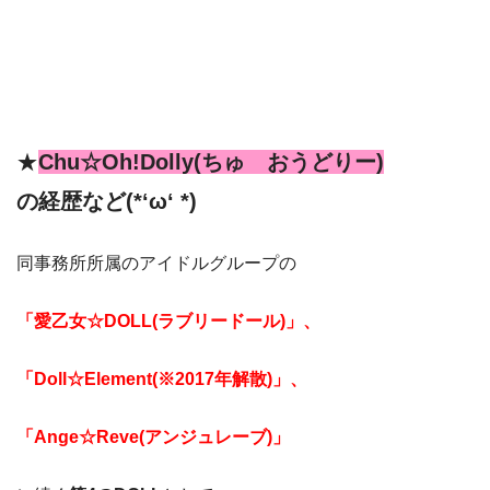
★
Chu☆Oh!Dolly(ちゅ おうどりー)
の経歴など(*‘ω‘ *)
同事務所所属のアイドルグループの
「愛乙女☆DOLL(ラブリードール)」、
「Doll☆Element(※2017年解散)」、
「Ange☆Reve(アンジュレーブ)」