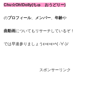
Chu☆Oh!Dolly(ちゅ おうどりー)
の
プロフィール
、
メンバー
、
年齢
や
曲動画
についてもリサーチしているぞ！
では早速参りましょうε=ε=ε=ﾍ( -∀-)ﾉ
スポンサーリンク