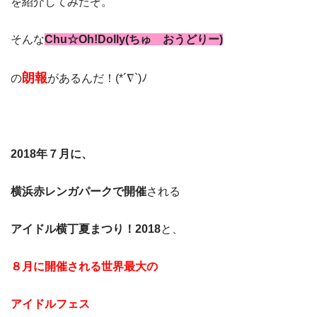
を紹介してみたぞ。
そんな
Chu☆Oh!Dolly(ちゅ おうどりー)
朗報
の
があるんだ！(*´∇`)ﾉ
2018年７月に、
横浜赤レンガパークで開催
される
アイドル横丁夏まつり！2018
と、
８月に開催される世界最大の
アイドルフェス