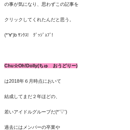
の事が気になり、思わずこの記事を
クリックしてくれたんだと思う。
(*‘∀‘)b ｻﾝｸｽ! ｸﾞｯｼﾞｮﾌﾞ!
Chu☆Oh!Dolly(ちゅ おうどりー)
は2018年６月時点において
結成してまだ２年ほどの、
若いアイドルグループだ(*’▽’)
過去にはメンバーの卒業や