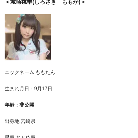
＜城崎桃華(しろさき ももか)＞
ニックネーム ももたん
生まれ月日：9月17日
年齢：非公開
出身地 宮崎県
星座 おとめ座