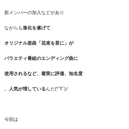
新メンバーの加入などがあり
ながらも
進化を遂げて
、
オリジナル楽曲「花束を君に」が
バラエティ
番組のエンディング曲に
使用
されるなど、着実に評価、知名度
、人気が増している
んだ(*´∇`)ﾉ
今回は