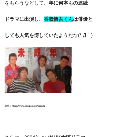
をもらうなどして、
年に何本もの連続
ドラマに出演し、
香取
慎吾
くん
は俳優と
しても人気を博していた
ようだな(*´Д｀)
出典：
https://www.google.co.jp/search