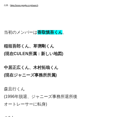
出典：
https://www.google.co.jp/search
当初のメンバーは
香取慎吾くん
、
稲垣吾郎くん、草彅剛くん
(現在CULEN所属：新しい地図)
中居正広くん、木村拓哉くん
(現在ジャニーズ事務所所属)
森且行くん
(1996年脱退、ジャニーズ事務所退所後
オートレーサーに転身)