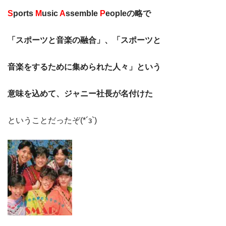
S
ports
M
usic
A
ssemble
P
eopleの略で
「スポーツと音楽の融合」、「スポーツと
音楽をするために集められた人々」という
意味を込めて、ジャニー社長が名付けた
ということだったぞ(*´з`)