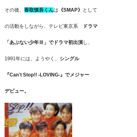
その後、
香取慎吾くん
は
《SMAP》
として
の活動をしながら、テレビ東京系
ドラマ
「あぶない少年Ⅲ」でドラマ初出演
し、
1991年には、ようやく、
シングル
『Can’t Stop!! -LOVING-』でメジャー
デビュー。