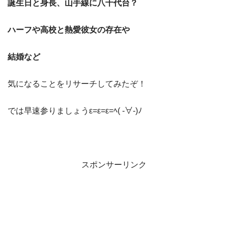
誕生日と身長、山手線に八千代台？
ハーフや高校と熱愛彼女の存在や
結婚など
気になることをリサーチしてみたぞ！
では早速参りましょうε=ε=ε=ﾍ( -∀-)ﾉ
スポンサーリンク