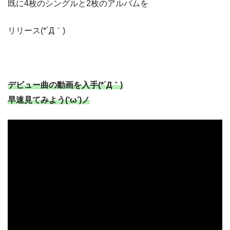
既に4枚のシングルと2枚のアルバムを
リリース(*´Д｀)
デビュー曲の動画を入手(*´Д｀)
早速見てみよう(‘ω’)ノ