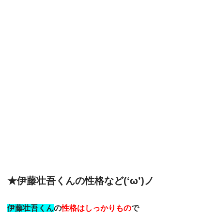
★伊藤壮吾くんの性格など(‘ω’)ノ
伊藤壮吾くん
の
性格はしっかりもの
で