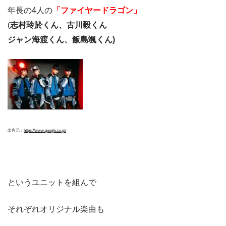
年長の4人の
「ファイヤードラゴン」
(
志村玲於くん、古川毅くん
ジャン海渡くん、飯島颯くん)
出典元：
https://www.google.co.jp/
というユニットを組んで
それぞれオリジナル楽曲も