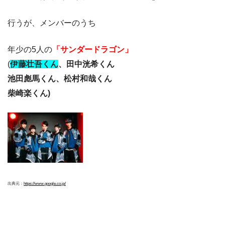
行うが、メンバーのうち
年少の5人の
「サンダードラゴン」
(
伊藤壮吾くん
、田中洸希くん
池田彪馬くん、松村和哉くん
柴崎楽くん)
出典元：
https://www.google.co.jp/