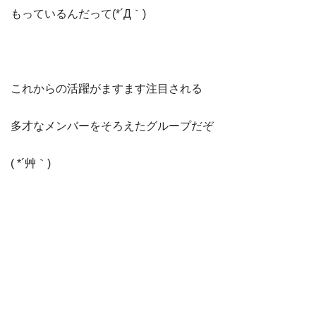
もっているんだって(*´Д｀)
これからの活躍がますます注目される
多才なメンバーをそろえたグループだぞ
( *´艸｀)