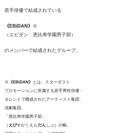
若手俳優で結成されている
《EBiDAN》
※
（エビダン：恵比寿学園男子部）
のメンバーで結成されたグループ。
※
《EBiDAN》
とは、スターダスト
プロモーションに所属する若手男性俳優・
タレントで構成されたアーティスト集団、
演劇集団。
「恵比寿学園男子部」
（
えび
すがくえん
だん
しぶ）の略。