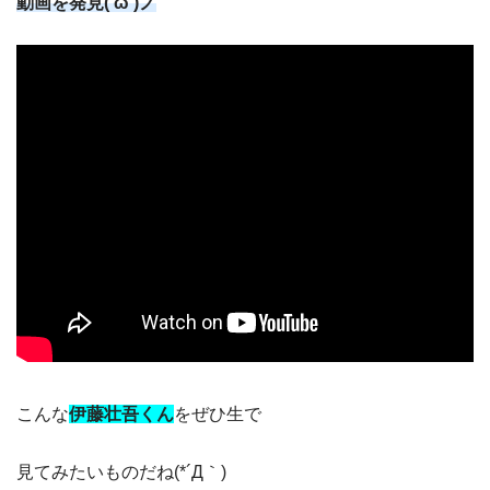
動画を発見(‘ω’)ノ
こんな
伊藤壮吾くん
をぜひ生で
見てみたいものだね(*´Д｀)