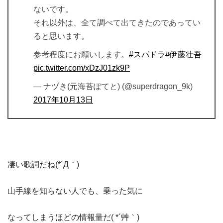
ないです。
それ以外は、全て調べて出てきたのであってい
ると思います。
参考程度にお願いします。
#スパドラ
#伊藤壮吾
pic.twitter.com/xDzJ01zk9P
— ナヅき(元海苔ぽてと) (@superdragon_9k)
2017年10月13日
凄い歌詞だね(*´Д｀)
山手線を知らない人でも、乗った気に
なってしまうほどの情報量だ( *´艸｀)