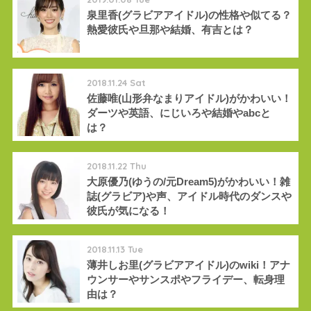
泉里香(グラビアアイドル)の性格や似てる？
熱愛彼氏や旦那や結婚、有吉とは？
2018.11.24 Sat
佐藤唯(山形弁なまりアイドル)がかわいい！
ダーツや英語、にじいろや結婚やabcと
は？
2018.11.22 Thu
大原優乃(ゆうの/元Dream5)がかわいい！雑
誌(グラビア)や声、アイドル時代のダンスや
彼氏が気になる！
2018.11.13 Tue
薄井しお里(グラビアアイドル)のwiki！アナ
ウンサーやサンスポやフライデー、転身理
由は？