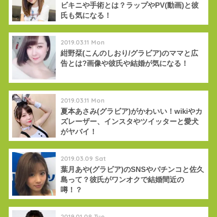
ビキニや手術とは？ラップやPV(動画)と彼
氏も気になる！
2019.03.11 Mon
紺野栞(こんのしおり/グラビア)のママと広
告とは?画像や彼氏や結婚が気になる！
2019.03.11 Mon
夏本あさみ(グラビア)がかわいい！wikiやカ
ズレーザー、インスタやツイッターと愛犬
がヤバイ！
2019.03.09 Sat
葉月あや(グラビア)のSNSやパチンコと佐久
島って？彼氏がワンオクで結婚間近の
噂！？
2019.01.08 Tue