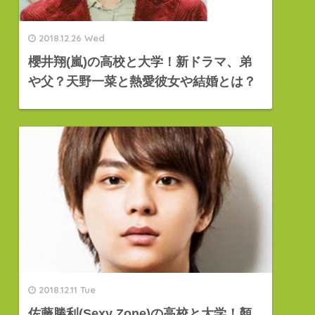
2018.12.26 Wed
櫻井翔(嵐)の高校と大学！新ドラマ、弟
や父？天野一菜と熱愛彼女や結婚とは？
2018.12.11 Tue
佐藤勝利(Sexy Zone)の高校と大学！顏