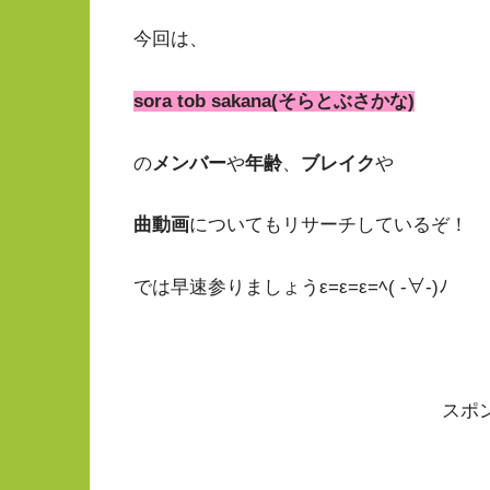
今回は、
sora tob sakana(そらとぶさかな)
の
メンバー
や
年齢
、
ブレイク
や
曲動画
についてもリサーチしているぞ！
では早速参りましょうε=ε=ε=ﾍ( -∀-)ﾉ
スポ