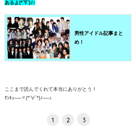
あるよ(*´∇`)ﾉ♪
男性アイドル記事まと
め！
ここまで読んでくれて本当にありがとう！
ｻﾝｷｭ──ヾ(*’∀`*)ﾉ──♪
1
2
3