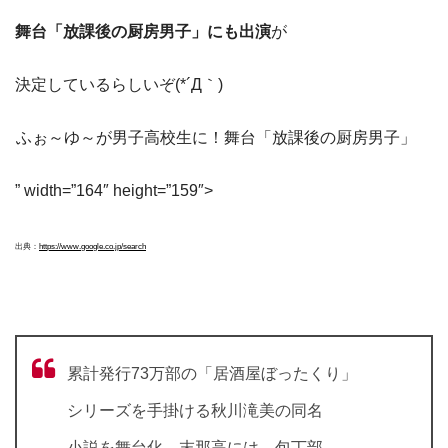
舞台「放課後の厨房男子」にも出演
が
決定しているらしいぞ(*´Д｀)
ふぉ～ゆ～が男子高校生に！舞台「放課後の厨房男子」
” width=”164″ height=”159″>
出典：
https://www.google.co.jp/search
累計発行73万部の「居酒屋ぼったくり」
シリーズを手掛ける秋川滝美の同名
小説を舞台化。末那高には、包丁部