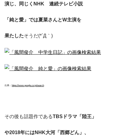
演じ、同じくNHK 連続テレビ小説
「純と愛」では夏菜さんとW主演を
果たした
そうだ(*´Д｀)
出典：
https://www.google.co.jp/search
その後も話題作である
TBSドラマ「陸王」
や2018年にはNHK大河「西郷どん」、