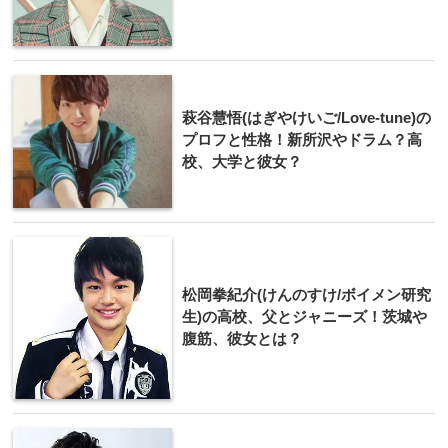
萩谷慧悟(はぎやけいご/Love-tune)の
プロフと性格！新所沢やドラム？高
校、大学と彼女？
松岡拳紀介(けんのすけ/ボイメン研究
生)の高校、父とジャニーズ！茨城や
腹筋、彼女とは？