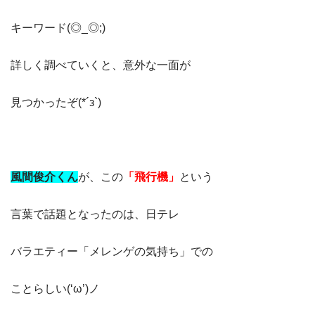
キーワード(◎_◎;)
詳しく調べていくと、意外な一面が
見つかったぞ(*´з`)
風間俊介くん
が、この
「飛行機」
という
言葉で話題となったのは、日テレ
バラエティー「メレンゲの気持ち」での
ことらしい(‘ω’)ノ