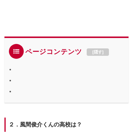
ページコンテンツ
[
隠す
]
２．風間俊介くんの高校は？