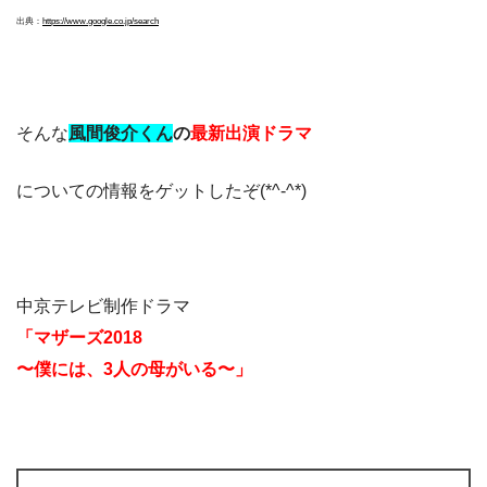
出典：
https://www.google.co.jp/search
そんな
風間俊介くん
の
最新出演ドラマ
についての情報をゲットしたぞ(*^-^*)
中京テレビ制作ドラマ
「マザーズ2018
〜僕には、3人の母がいる〜」