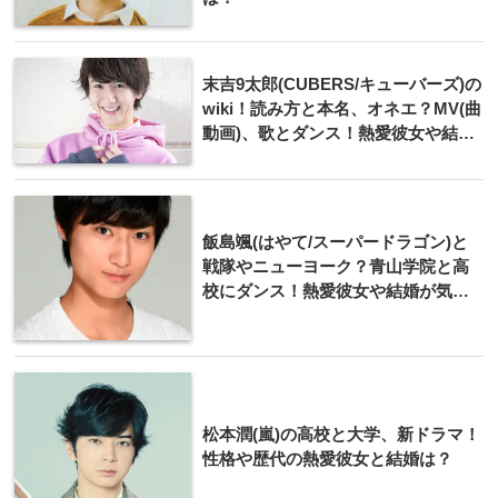
末吉9太郎(CUBERS/キューバーズ)の
wiki！読み方と本名、オネエ？MV(曲
動画)、歌とダンス！熱愛彼女や結婚
は？
飯島颯(はやて/スーパードラゴン)と
戦隊やニューヨーク？青山学院と高
校にダンス！熱愛彼女や結婚が気に
なる！
松本潤(嵐)の高校と大学、新ドラマ！
性格や歴代の熱愛彼女と結婚は？