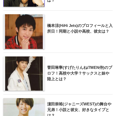
は？
橋本涼(HiHi Jets)のプロフィールと入
所日！同期と小説や高校、彼女は？
菅田琳寧(すげたりんね/7MEN侍)のプ
ロフ！高校や大学？サックスと妹や
陸上とは？
濵田崇裕(ジャニーズWEST)の舞台や
兄弟！小説と彼女、好きなタイプと
は？