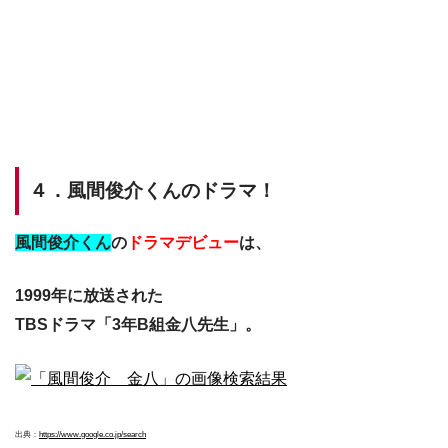
４．風間俊介くんのドラマ！
風間俊介くん
の
ドラマデビュー
は、
1999年に放送された
TBSドラマ「3年B組金八先生」。
出典：
https://www.google.co.jp/search