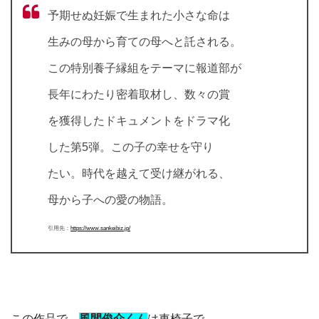
予期せぬ妊娠で生まれた小さな命は
生みの母から育ての母へと託される。
この特別養子縁組をテーマに報道部が
長年にわたり密着取材し、数々の賞
を獲得したドキュメントをドラマ化
した第5弾。この子の幸せを守り
たい。時代を越えて受け継がれる、
母から子への愛の物語。
引用先：
https://www.sankeibiz.jp/
この作品で、
風間俊介くん
は車椅子で