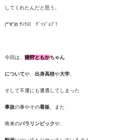
してくれたんだと思う。
(*‘∀‘)b ｻﾝｸｽ! ｸﾞｯｼﾞｮﾌﾞ!
今回は、
猪狩ともか
ちゃん
について
や、
出身高校
や
大学
、
そして不運にも遭遇してしまった
事故
の事やその
看板
、また
将来の
パラリンピック
や、