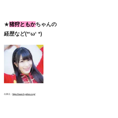
★
猪狩ともか
ちゃんの
経歴など(*‘ω‘ *)
出典元：
https://search.yahoo.co.jp/