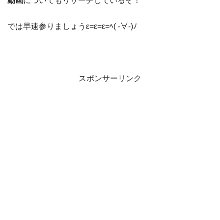
動画
についてもリサーチしているぞ！
では早速参りましょうε=ε=ε=ﾍ( -∀-)ﾉ
スポンサーリンク