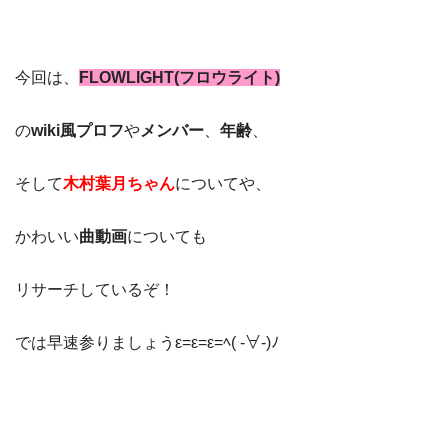
今回は、
FLOWLIGHT(フロウライト)
の
wiki風プロフ
や
メンバー
、
年齢
、
そして
木村葉月ちゃん
についてや、
かわいい
曲動画
についても
リサーチしているぞ！
では早速参りましょうε=ε=ε=ﾍ( -∀-)ﾉ