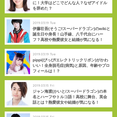
に！大学はどこでどんな人？なぜアイドル
を辞めた？
2019.03.19 Tue
伊藤壮吾(そうご/スーパードラゴン)のwikiと
誕生日や身長！山手線、八千代台にハー
フ？高校や熱愛彼女と結婚が気になる！
2019.03.19 Tue
pippi(ぴっぴ/エレクトリックリボン)がかわ
いい！全身脱毛症(病気)と原因、年齢やプロ
フィールは！？
2019.03.15 Fri
ジャン海渡(かいと/スーパードラゴン)の本
名とハーフやトルコ語！高校に舞台、英会
話とは？熱愛彼女や結婚が気になる！
2019.03.15 Fri