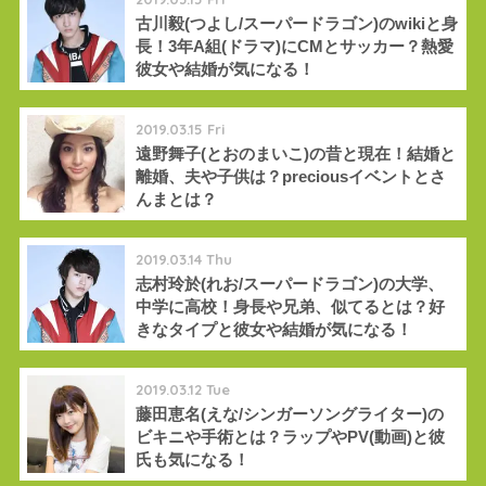
古川毅(つよし/スーパードラゴン)のwikiと身
長！3年A組(ドラマ)にCMとサッカー？熱愛
彼女や結婚が気になる！
2019.03.15 Fri
遠野舞子(とおのまいこ)の昔と現在！結婚と
離婚、夫や子供は？preciousイベントとさ
んまとは？
2019.03.14 Thu
志村玲於(れお/スーパードラゴン)の大学、
中学に高校！身長や兄弟、似てるとは？好
きなタイプと彼女や結婚が気になる！
2019.03.12 Tue
藤田恵名(えな/シンガーソングライター)の
ビキニや手術とは？ラップやPV(動画)と彼
氏も気になる！