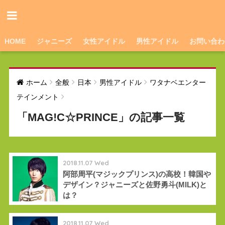
HOME
ジャニーズ
女性アイドル
男性アイドル
お問い合わ
ホーム
全般
日本
男性アイドル
ワタナベエンター
テインメント
「MAG!C☆PRINCE」の記事一覧
2018.11.07 Wed
阿部周平(マジックプリンス)の高校！韓国や
デザイン？ジャニーズと佐野勇斗(MILK)と
は？
2018.11.07 Wed