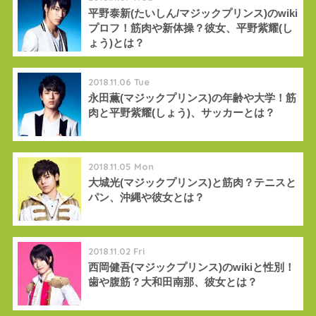
平野泰新(たいしん/マジックプリンス)のwiki
プロフ！筋肉や新体操？彼女、平野紫耀(し
ょう)とは？
2018.11.06 Tue
永田薫(マジックプリンス)の年齢や大学！筋
肉と平野紫耀(しょう)、サッカーとは？
2018.11.05 Mon
大城光(マジックプリンス)と筋肉？テニスと
パン、沖縄や彼女とは？
2018.11.02 Fri
西岡健吾(マジックプリンス)のwikiと性別！
歯や腹筋？大和田南那、彼女とは？