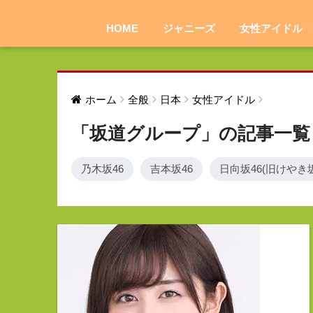
HOME
ジャニーズ
女性アイドル
ホーム
全般
日本
女性アイドル
「坂道グループ」の記事一覧
乃木坂46
吉本坂46
日向坂46(旧けやき坂