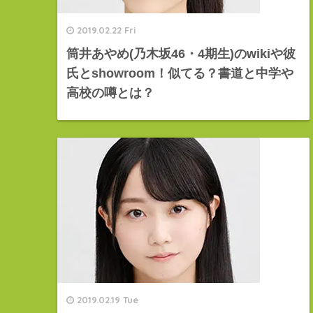
2019.02.22 Fri
筒井あやめ(乃木坂46・4期生)のwikiや彼
氏とshowroom！似てる？書道と中学や
高校の噂とは？
2019.02.19 Tue