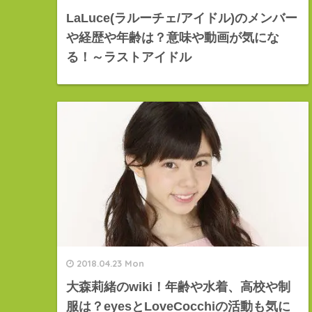
LaLuce(ラルーチェ/アイドル)のメンバー
や経歴や年齢は？意味や動画が気にな
る！～ラストアイドル
2018.04.23 Mon
大森莉緒のwiki！年齢や水着、高校や制
服は？eyesとLoveCocchiの活動も気に