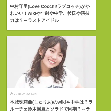
中村守里(Love Cocchi/ラブコッチ)がか
わいい！wikiや年齢や中学、彼氏や演技
力は？～ラストアイドル
2018.04.22 Sun
本城珠莉亜(じゅりあ)のwikiや中学は？ラ
ルーチェ鈴木遥夏とソラドで同期？～ラ