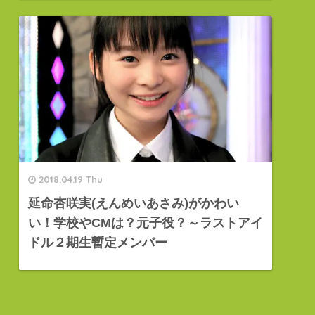
2018.04.19 Thu
延命杏咲実(えんめいあさみ)がかわい
い！学校やCMは？元子役？～ラストアイ
ドル２期生暫定メンバー