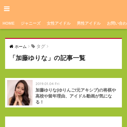
HOME
ジャニーズ
女性アイドル
男性アイドル
お問い合わ
タグ
ホーム
「加藤ゆりな」の記事一覧
2019.01.04 Fri
加藤ゆりな(ゆりんご/元アキシブ)の将棋や
高校や留年理由、アイドル動画が気にな
る！