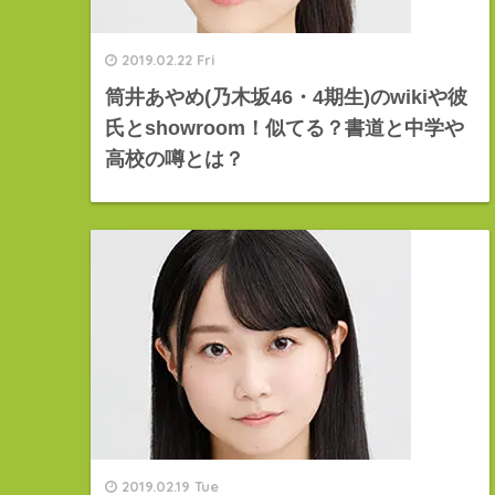
2019.02.22 Fri
筒井あやめ(乃木坂46・4期生)のwikiや彼
氏とshowroom！似てる？書道と中学や
高校の噂とは？
2019.02.19 Tue