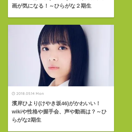
画が気になる！～ひらがな２期生
2018.05.14 Mon
濱岸ひより(けやき坂46)がかわいい！
wikiや性格や握手会、声や動画は？～ひ
らがな2期生