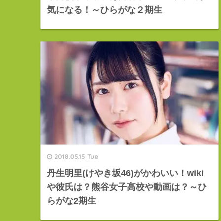
気になる！～ひらがな２期生
2018.05.15 Tue
丹生明里(けやき坂46)がかわいい！wiki
や彼氏は？熊谷女子高校や動画は？～ひ
らがな2期生