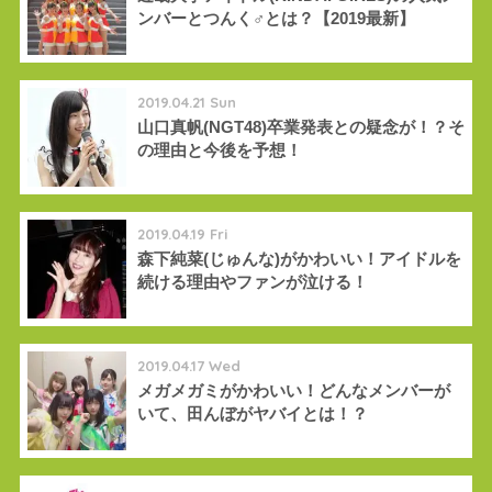
ンバーとつんく♂とは？【2019最新】
2019.04.21 Sun
山口真帆(NGT48)卒業発表との疑念が！？そ
の理由と今後を予想！
2019.04.19 Fri
森下純菜(じゅんな)がかわいい！アイドルを
続ける理由やファンが泣ける！
2019.04.17 Wed
メガメガミがかわいい！どんなメンバーが
いて、田んぼがヤバイとは！？