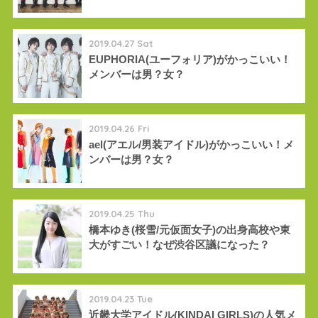
2019.04.27 Sat
EUPHORIA(ユーフォリア)がかっこいい！
メンバーは男？女？
2019.04.26 Fri
ael(アエル/男装アイドル)がかっこいい！メ
ンバーは男？女？
2019.04.25 Thu
橋本ゆき(桜雪/元仮面女子)の出身高校や東
大がすごい！なぜ渋谷区議になった？
2019.04.23 Tue
近畿大学アイドル(KINDAI GIRLS)の人気メ