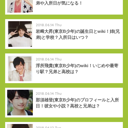
弟や入所日が気になる！
2018.06.14 Thu
岩﨑大昇(東京B少年)の誕生日とwiki！姉(兄
弟)と学校？入所日はいつ？
2018.06.14 Thu
浮所飛貴(東京B少年)のwiki！いじめや最寄
り駅？兄弟と高校は？
2018.06.14 Thu
那須雄登(東京B少年)のプロフィールと入所
日！彼女や小説？高校と兄弟は？
2018.06.12 Tue