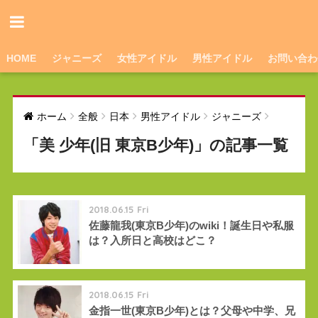
HOME
ジャニーズ
女性アイドル
男性アイドル
お問い合わ
ホーム
全般
日本
男性アイドル
ジャニーズ
「美 少年(旧 東京B少年)」の記事一覧
2018.06.15 Fri
佐藤龍我(東京B少年)のwiki！誕生日や私服
は？入所日と高校はどこ？
2018.06.15 Fri
金指一世(東京B少年)とは？父母や中学、兄