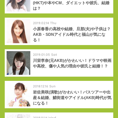
(HKT)や本やCM、ダイエットや彼氏、結婚
は？
2019.02.14 Thu
小原春香の高校や結婚、旦那(夫)や子供は？
AKB・SDNアイドル時代と福山が気にな
る！
2019.01.05 Sat
川栄李奈(元AKB)がかわいい！ドラマや映画
や高校、傷や人気の理由や彼氏と結婚！？
2018.12.16 Sun
岩佐美咲(演歌)がかわいい！バスツアーや出
産＆結婚、鯖街道やアイドル(AKB)時代が気
になる！
2018.11.14 Wed