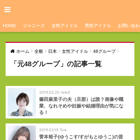
HOME
ジャニーズ
女性アイドル
男性アイドル
お問い合わ
ホーム
全般
日本
女性アイドル
48グループ
「元48グループ」の記事一覧
2019.02.20 Wed
篠田麻里子の夫（旦那）は誰？画像や職
業、なれそめや妊娠や結婚理由が気にな
る！
2019.02.19 Tue
菅本裕子(ゆうこす/すがもとゆうこ)の昔