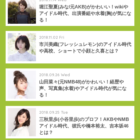
堀江聖夏(みな/元AKB)がかわいい！wikiや
アイドル時代、出演番組や水着(胸)が気にな
る！
2018.11.02 Fri
市川美織(フレッシュレモン)のアイドル時代
や高校、ショートで小顔と久喜とは？
2018.09.26 Wed
山田菜々(元NMB48)がかわいい！経歴や
声、写真集(水着)やアイドル時代が気にな
る！
2018.09.25 Tue
三秋里歩(小谷里歩)のプロフ！AKBやNMB
アイドル時代、彼氏や橋本裕太、吉本坂46
とは？