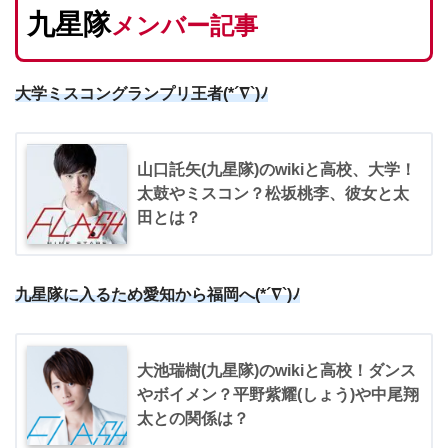
九星隊
メンバー記事
大学ミスコングランプリ王者(*´∇`)ﾉ
山口託矢(九星隊)のwikiと高校、大学！
太鼓やミスコン？松坂桃李、彼女と太
田とは？
九星隊に入るため愛知から福岡へ(*´∇`)ﾉ
大池瑞樹(九星隊)のwikiと高校！ダンス
やボイメン？平野紫耀(しょう)や中尾翔
太との関係は？