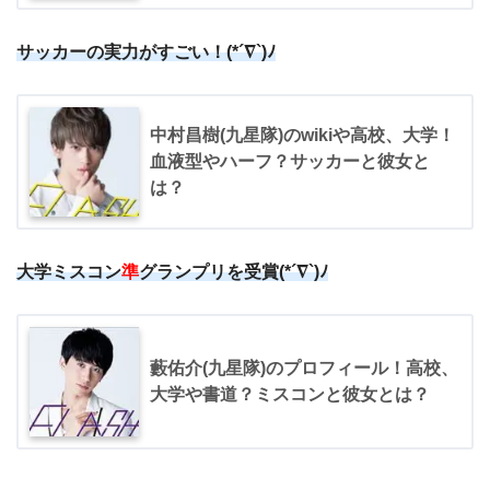
サッカーの実力がすごい！(*´∇`)ﾉ
中村昌樹(九星隊)のwikiや高校、大学！
血液型やハーフ？サッカーと彼女と
は？
大学ミスコン
準
グランプリを受賞(*´∇`)ﾉ
藪佑介(九星隊)のプロフィール！高校、
大学や書道？ミスコンと彼女とは？