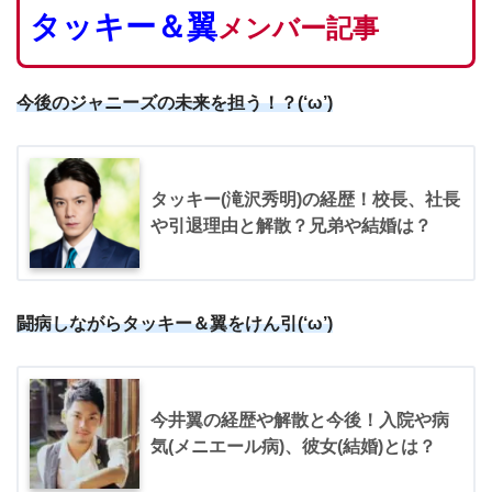
タッキー＆翼
メンバー記事
今後のジャニーズの未来を担う！？(‘ω’)
タッキー(滝沢秀明)の経歴！校長、社長
や引退理由と解散？兄弟や結婚は？
闘病しながらタッキー＆翼をけん引(‘ω’)
今井翼の経歴や解散と今後！入院や病
気(メニエール病)、彼女(結婚)とは？