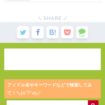
SHARE
LINE
アイドル名やキーワードなどで検索してみ
て！＼(o´▽`o)／