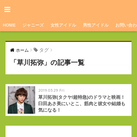
HOME
ジャニーズ
女性アイドル
男性アイドル
お問い合わ
タグ
ホーム
「草川拓弥」の記事一覧
2019.03.29 Fri
草川拓弥(タクヤ/超特急)のドラマと映画！
臼田あさ美にいとこ、筋肉と彼女や結婚も
気になる！