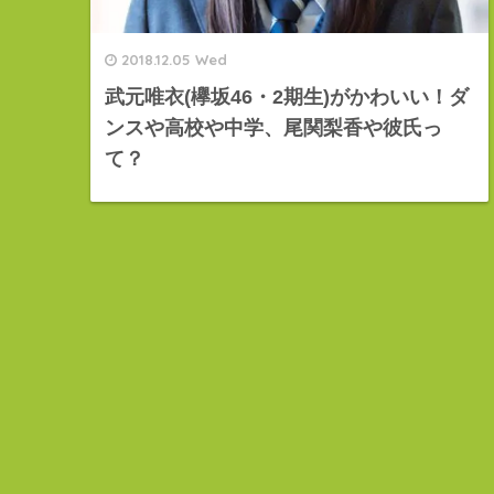
2018.12.05 Wed
武元唯衣(欅坂46・2期生)がかわいい！ダ
ンスや高校や中学、尾関梨香や彼氏っ
て？