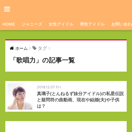
HOME
ジャニーズ
女性アイドル
男性アイドル
お問い合わ
タグ
ホーム
「歌唱力」の記事一覧
2018.12.07 Fri
真璃子(とんねるず妹分アイドル)の私星伝説
と疑問符の曲動画、現在や結婚(夫)や子供
は？