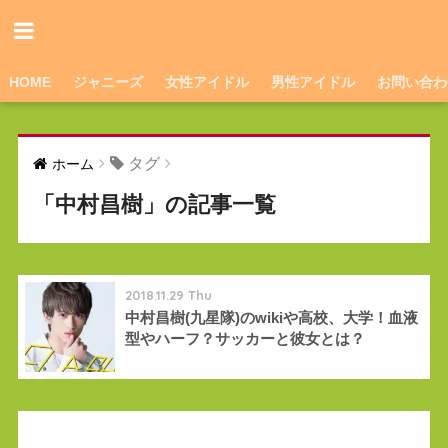
HOME
ジャニーズ
女性アイドル
男性アイドル
お問い合わ
タグ
ホーム
「中村昌樹」の記事一覧
2018.11.29 Thu
中村昌樹(九星隊)のwikiや高校、大学！血液
型やハーフ？サッカーと彼女とは？