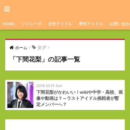
HOME
ジャニーズ
女性アイドル
男性アイドル
お問い合わ
タグ
ホーム
「下間花梨」の記事一覧
2018.05.19 Sat
下間花梨がかわいい！wikiや中学・高校、画
像や動画は？～ラストアイドル挑戦者が暫
定メンバーへ？