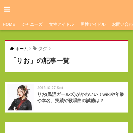
HOME
ジャニーズ
女性アイドル
男性アイドル
お問い合わ
タグ
ホーム
「りお」の記事一覧
2018.10.27 Sat
りお(民謡ガールズ)がかわいい！wikiや年齢
や本名、実績や歌唱曲の試聴は？