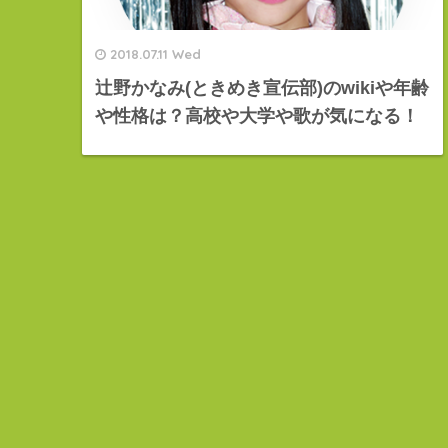
2018.07.11 Wed
辻野かなみ(ときめき宣伝部)のwikiや年齢
や性格は？高校や大学や歌が気になる！