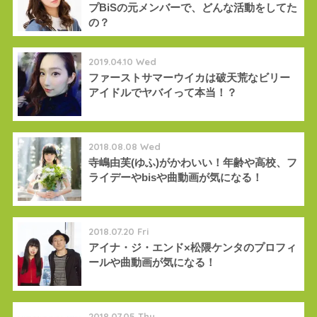
プBiSの元メンバーで、どんな活動をしてた
の？
2019.04.10 Wed
ファーストサマーウイカは破天荒なビリー
アイドルでヤバイって本当！？
2018.08.08 Wed
寺嶋由芙(ゆふ)がかわいい！年齢や高校、フ
ライデーやbisや曲動画が気になる！
2018.07.20 Fri
アイナ・ジ・エンド×松隈ケンタのプロフィ
ールや曲動画が気になる！
2018.07.05 Thu